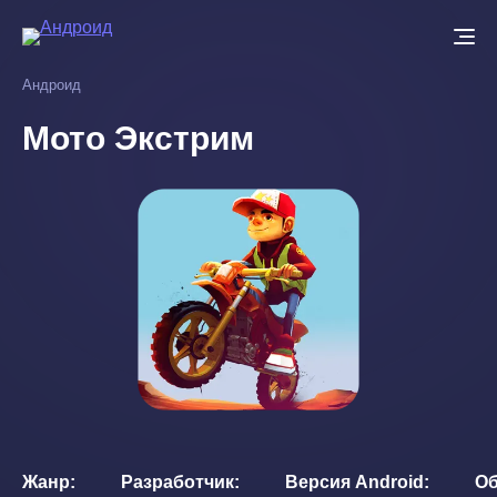
Перейти
к
основному
Андроид
содержанию
Мото Экстрим
Жанр
Разработчик
Версия Android
О