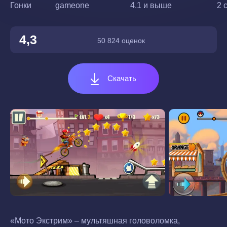
Гонки
gameone
4.1 и выше
2 
4,3
50 824 оценок
Скачать
«Мото Экстрим» – мультяшная головоломка,