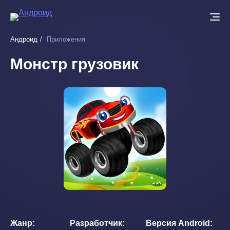
Перейти
к
основному
Андроид
Приложения
содержанию
Монстр грузовик
Жанр
Разработчик
Версия Android