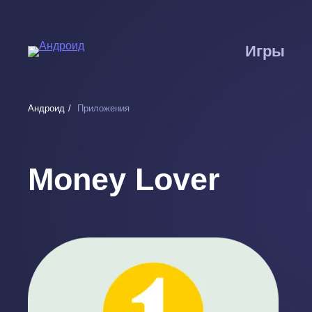
Перейти
к
основному
Игры
содержанию
Андроид
Приложения
Money Lover