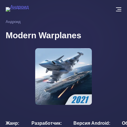
Перейти
к
основному
Андроид
содержанию
Modern Warplanes
Жанр
Разработчик
Версия Android
О