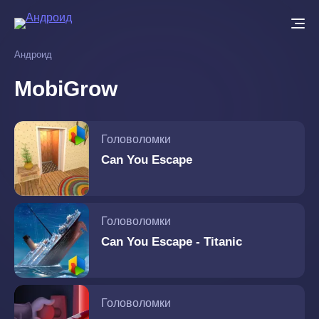
Перейти
к
основному
Андроид
содержанию
MobiGrow
Головоломки
Can You Escape
Головоломки
Can You Escape - Titanic
Головоломки