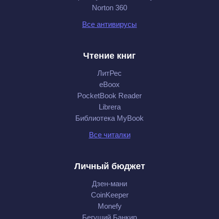
Norton 360
Все антивирусы
Чтение книг
ЛитРес
eBoox
PocketBook Reader
Librera
Библиотека MyBook
Все читалки
Личный бюджет
Дзен-мани
CoinKeeper
Monefy
Бегущий Банкир