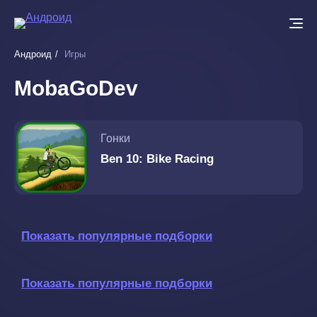
Перейти
к
основному
Андроид
Игры
содержанию
MobaGoDev
Гонки
Ben 10: Bike Racing
Показать популярные подборки
Показать популярные подборки