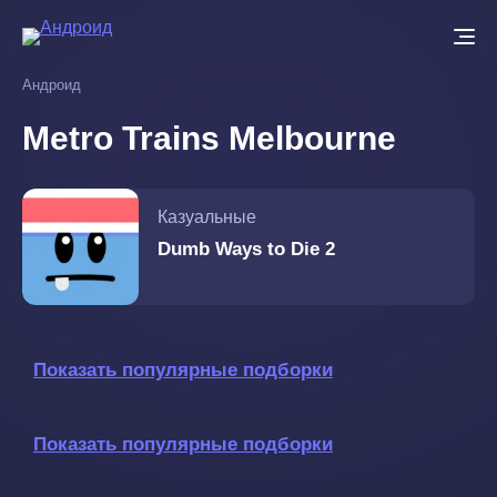
Перейти
к
основному
Андроид
содержанию
Metro Trains Melbourne
Казуальные
Dumb Ways to Die 2
Показать популярные подборки
Показать популярные подборки