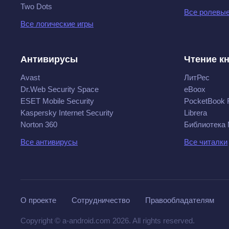
Two Dots
Все ролевые
Все логические игры
Антивирусы
Чтение к
Avast
ЛитРес
Dr.Web Security Space
eBoox
ESET Mobile Security
PocketBook 
Kaspersky Internet Security
Librera
Norton 360
Библиотека
Все антивирусы
Все читалки
О проекте
Сотрудничество
Правообладателям
Copyright © a-android.com 2026. All rights reserved.