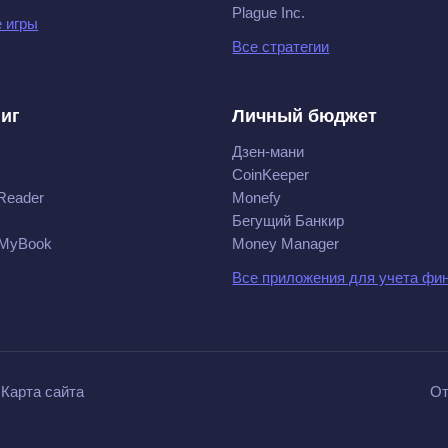
Plague Inc.
 игры
Все стратегии
ниг
Личный бюджет
Дзен-мани
CoinKeeper
Reader
Monefy
Бегущий Банкир
 MyBook
Money Manager
Все приложения для учета фи
Карта сайта
От