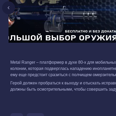
Metal Ranger – платформер в духе 80-х для мобильн
колонии, которая подверглась нападению инопланетны
ему еще предстоит сразиться с полчищем омерзительн
Герой должен пробраться к выходу и отыскать исправ
должны быть осмотрительными, чтобы совершить задум