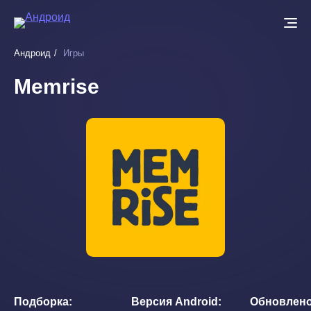
Перейти
к
основному
Андроид
Игры
содержанию
Memrise
Подборка
Версия Android
Обновлен