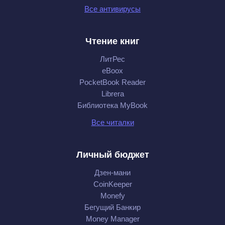
Все антивирусы
Чтение книг
ЛитРес
eBoox
PocketBook Reader
Librera
Библиотека MyBook
Все читалки
Личный бюджет
Дзен-мани
CoinKeeper
Monefy
Бегущий Банкир
Money Manager