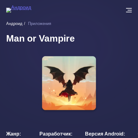
Перейти
к
основному
Андроид
Приложения
содержанию
Man or Vampire
Жанр
Разработчик
Версия Android