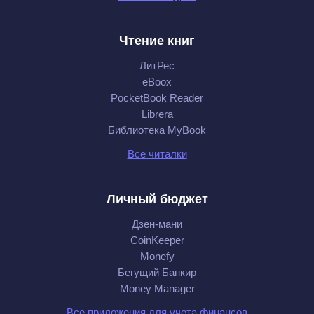
Чтение книг
ЛитРес
eBoox
PocketBook Reader
Librera
Библиотека MyBook
Все читалки
Личный бюджет
Дзен-мани
CoinKeeper
Monefy
Бегущий Банкир
Money Manager
Все приложения для учета финансов