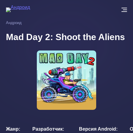
Перейти
к
основному
Андроид
содержанию
Mad Day 2: Shoot the Aliens
Жанр
Разработчик
Версия Android
О