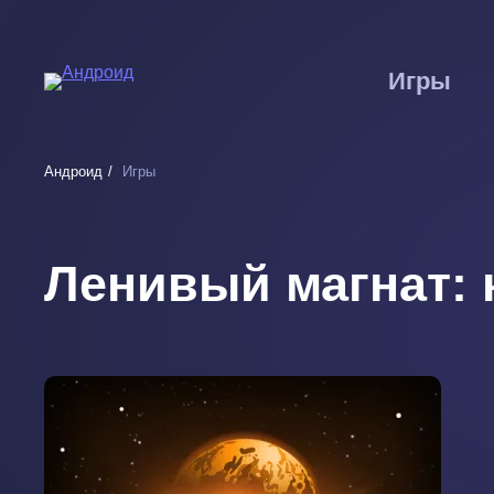
Перейти
к
основному
Игры
содержанию
Андроид
Игры
Ленивый магнат: 