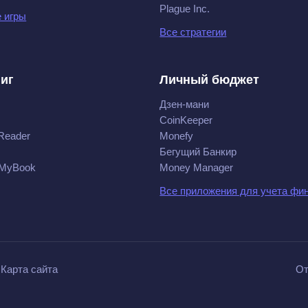
Plague Inc.
 игры
Все стратегии
ниг
Личный бюджет
Дзен-мани
CoinKeeper
Reader
Monefy
Бегущий Банкир
 MyBook
Money Manager
Все приложения для учета фи
Карта сайта
От