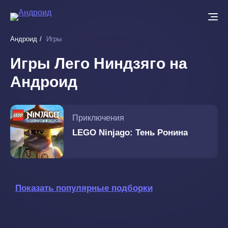
Перейти
к
основному
Андроид
Игры
содержанию
Игры Лего Ниндзяго на
Андроид
Приключения
LEGO Ninjago: Тень Ронина
Показать популярные подборки