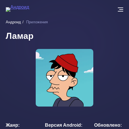
Перейти
к
основному
Андроид
Приложения
содержанию
Ламар
Жанр
Версия Android
Обновлено