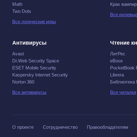
Math
Крах вампир
Two Dots
Все ролевые
Все логические игры
Антивирусы
Чтение к
Avast
ЛитРес
Dr.Web Security Space
eBoox
ESET Mobile Security
PocketBook 
Kaspersky Internet Security
Librera
Norton 360
Библиотека
Все антивирусы
Все читалки
О проекте
Сотрудничество
Правообладателям