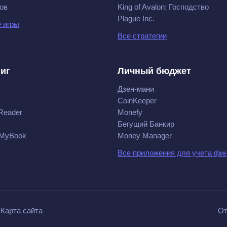
ов
King of Avalon: Господство
Plague Inc.
 игры
Все стратегии
ниг
Личный бюджет
Дзен-мани
CoinKeeper
Reader
Monefy
Бегущий Банкир
 MyBook
Money Manager
Все приложения для учета фи
Карта сайта
От