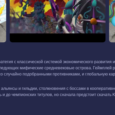
тратегия с классической системой экономического развити
следующих мифические средневековые острова. Геймплей р
со случайно подобранными противниками, и глобальную ка
т альянсы и гильдии, столкновения с боссами в кооператив
 и до чемпионских титулов, но сначала предстоит скачать K