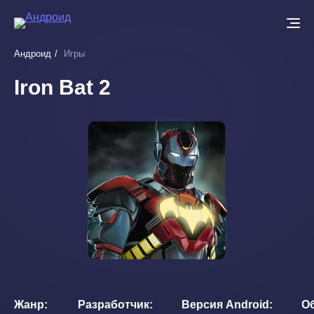
Перейти
к
основному
Андроид
Игры
содержанию
Iron Bat 2
Жанр
Разработчик
Версия Android
О