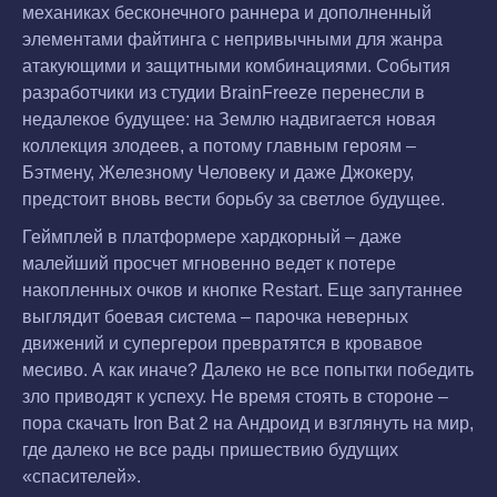
механиках бесконечного раннера и дополненный
элементами файтинга с непривычными для жанра
атакующими и защитными комбинациями. События
разработчики из студии BrainFreeze перенесли в
недалекое будущее: на Землю надвигается новая
коллекция злодеев, а потому главным героям –
Бэтмену, Железному Человеку и даже Джокеру,
предстоит вновь вести борьбу за светлое будущее.
Геймплей в платформере хардкорный – даже
малейший просчет мгновенно ведет к потере
накопленных очков и кнопке Restart. Еще запутаннее
выглядит боевая система – парочка неверных
движений и супергерои превратятся в кровавое
месиво. А как иначе? Далеко не все попытки победить
зло приводят к успеху. Не время стоять в стороне –
пора скачать Iron Bat 2 на Андроид и взглянуть на мир,
где далеко не все рады пришествию будущих
«спасителей».