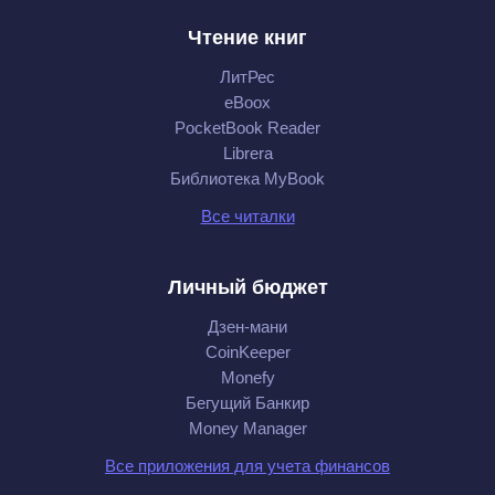
Чтение книг
ЛитРес
eBoox
PocketBook Reader
Librera
Библиотека MyBook
Все читалки
Личный бюджет
Дзен-мани
CoinKeeper
Monefy
Бегущий Банкир
Money Manager
Все приложения для учета финансов