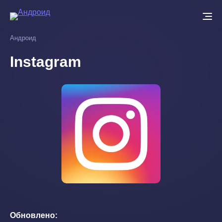
Перейти
к
основному
Андроид
содержанию
Instagram
Обновлено