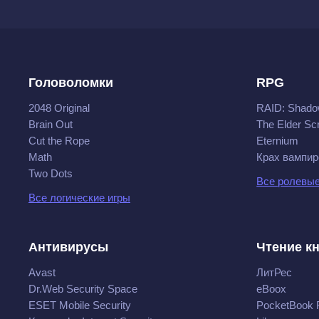
Головоломки
RPG
2048 Original
RAID: Shado
Brain Out
The Elder Scr
Cut the Rope
Eternium
Math
Крах вампир
Two Dots
Все ролевые
Все логические игры
Антивирусы
Чтение к
Avast
ЛитРес
Dr.Web Security Space
eBoox
ESET Mobile Security
PocketBook 