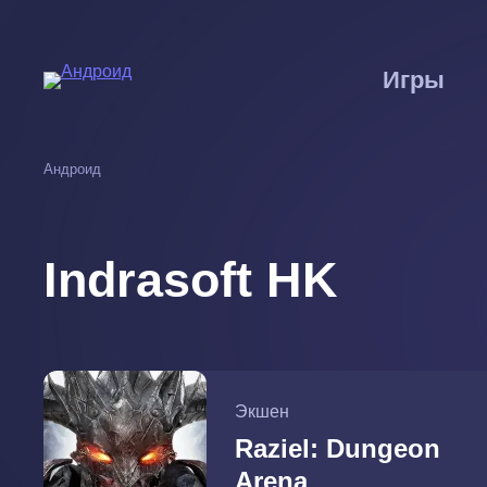
Перейти
к
основному
Игры
содержанию
Андроид
Indrasoft HK
Экшен
Raziel: Dungeon
Arena