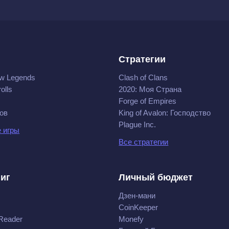
Стратегии
w Legends
Clash of Clans
olls
2020: Моя Cтрана
Forge of Empires
ов
King of Avalon: Господство
Plague Inc.
 игры
Все стратегии
ниг
Личный бюджет
Дзен-мани
CoinKeeper
Reader
Monefy