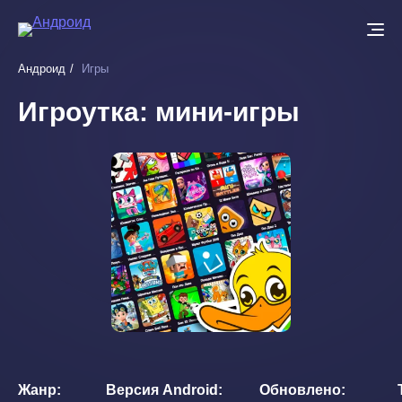
Перейти
к
основному
Андроид
Игры
содержанию
Игроутка: мини-игры
Жанр
Версия Android
Обновлено