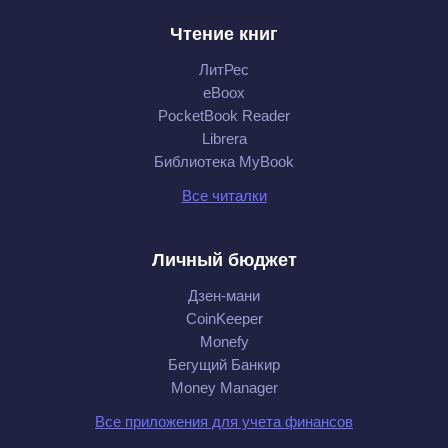
Чтение книг
ЛитРес
eBoox
PocketBook Reader
Librera
Библиотека MyBook
Все читалки
Личный бюджет
Дзен-мани
CoinKeeper
Monefy
Бегущий Банкир
Money Manager
Все приложения для учета финансов