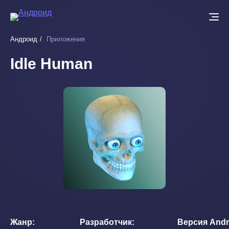
Перейти
к
основному
Андроид
Приложения
содержанию
Idle Human
Жанр
Разработчик
Версия Andr