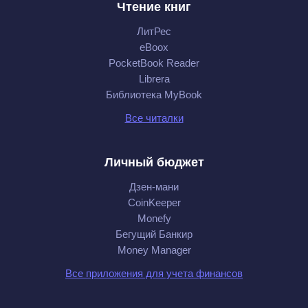
Чтение книг
ЛитРес
eBoox
PocketBook Reader
Librera
Библиотека MyBook
Все читалки
Личный бюджет
Дзен-мани
CoinKeeper
Monefy
Бегущий Банкир
Money Manager
Все приложения для учета финансов