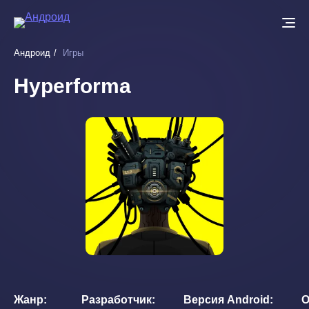
Перейти
к
основному
Андроид
Игры
содержанию
Hyperforma
Жанр
Разработчик
Версия Android
О