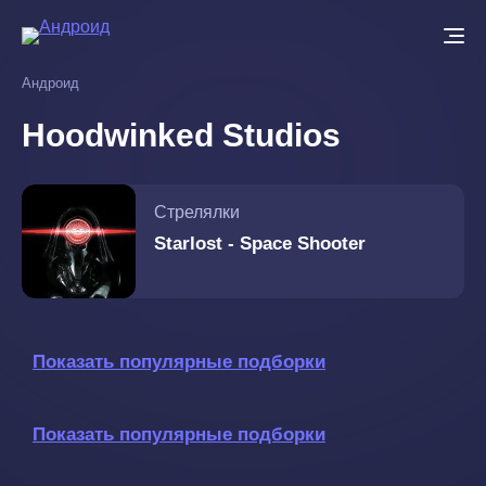
Перейти
к
основному
Андроид
содержанию
Hoodwinked Studios
Стрелялки
Starlost - Space Shooter
Показать популярные подборки
Показать популярные подборки