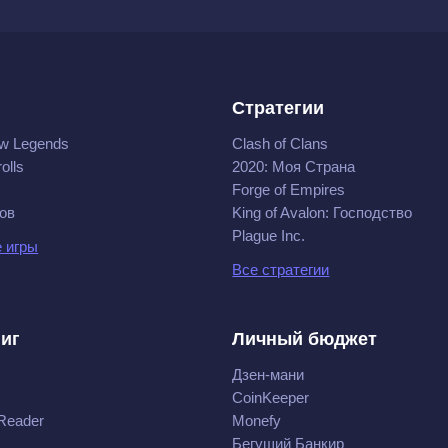
Стратегии
w Legends
Clash of Clans
olls
2020: Моя Cтрана
Forge of Empires
ов
King of Avalon: Господство
Plague Inc.
 игры
Все стратегии
ниг
Личный бюджет
Дзен-мани
CoinKeeper
Reader
Monefy
Бегущий Банкир