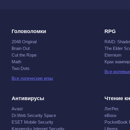
Головоломки
RPG
2048 Original
RAID: Shado
Brain Out
The Elder Scr
Cut the Rope
Eternium
Math
Крах вампир
Two Dots
Все ролевые
Все логические игры
Антивирусы
Чтение к
Avast
ЛитРес
Dr.Web Security Space
eBoox
ESET Mobile Security
PocketBook 
Kaspersky Internet Security
Librera