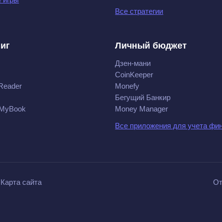
Все стратегии
ниг
Личный бюджет
Дзен-мани
CoinKeeper
Reader
Monefy
Бегущий Банкир
 MyBook
Money Manager
Все приложения для учета фи
Карта сайта
От