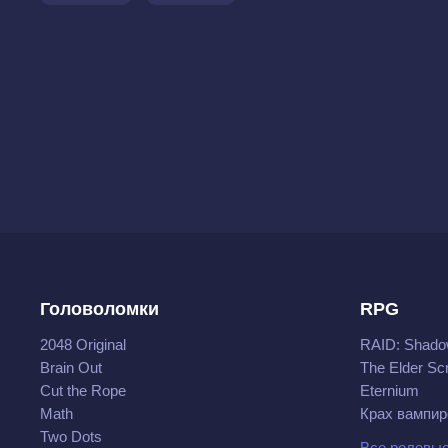
Головоломки
RPG
2048 Original
RAID: Shado
Brain Out
The Elder Scr
Cut the Rope
Eternium
Math
Крах вампир
Two Dots
Все ролевые