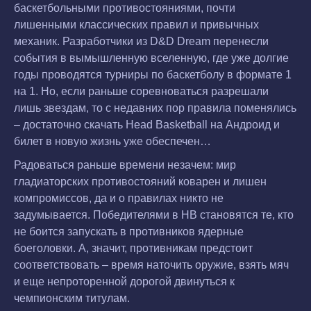
баскетбольными противостояниями, почти
лишенными классических правил и привычных
механик. Разработчики из D&D Dream перенесли
события в вымышленную вселенную, где уже долгие
годы проводятся турниры по баскетболу в формате 1
на 1. Но, если раньше соревноваться разрешали
лишь звездам, то с недавних пор правила поменялись
– достаточно скачать Head Basketball на Андроид и
билет в новую жизнь уже обеспечен…
Радоваться раньше времени незачем: мир
гладиаторских противостояний коварен и лишен
компромиссов, да и о правилах никто не
задумывается. Победителями в HB становятся те, кто
не боится запускать в противников ядерные
боеголовки. А, значит, противникам предстоит
соответствовать – время наточить оружие, взять мяч
и еще непроторенной дорогой двинуться к
чемпионским титулам.