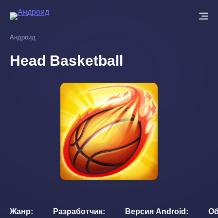
Перейти
к
основному
Андроид
содержанию
Head Basketball
Жанр
Разработчик
Версия Android
О