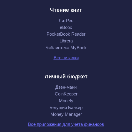
Чтение книг
ЛитРес
eBoox
PocketBook Reader
Librera
Библиотека MyBook
Все читалки
Личный бюджет
Дзен-мани
CoinKeeper
Monefy
Бегущий Банкир
Money Manager
Все приложения для учета финансов