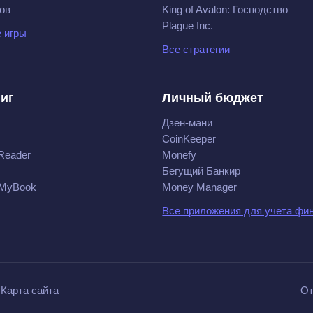
ов
King of Avalon: Господство
Plague Inc.
 игры
Все стратегии
ниг
Личный бюджет
Дзен-мани
CoinKeeper
Reader
Monefy
Бегущий Банкир
 MyBook
Money Manager
Все приложения для учета фи
Карта сайта
От