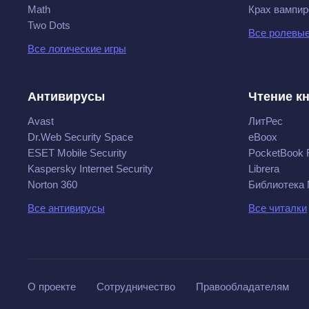
Math
Крах вампир
Two Dots
Все ролевые
Все логические игры
Антивирусы
Чтение к
Avast
ЛитРес
Dr.Web Security Space
eBoox
ESET Mobile Security
PocketBook 
Kaspersky Internet Security
Librera
Norton 360
Библиотека
Все антивирусы
Все читалки
О проекте
Сотрудничество
Правообладателям