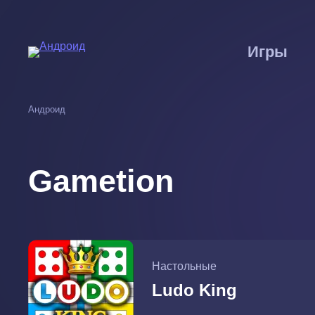
Перейти
к
основному
Игры
содержанию
Андроид
Gametion
Настольные
Ludo King