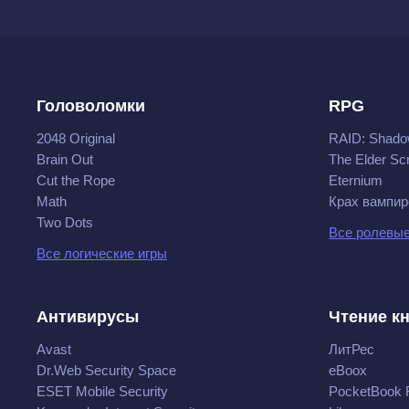
Головоломки
RPG
2048 Original
RAID: Shado
Brain Out
The Elder Scr
Cut the Rope
Eternium
Math
Крах вампир
Two Dots
Все ролевые
Все логические игры
Антивирусы
Чтение к
Avast
ЛитРес
Dr.Web Security Space
eBoox
ESET Mobile Security
PocketBook 