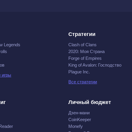
Стратегии
w Legends
Clash of Clans
olls
2020: Моя Cтрана
Forge of Empires
ов
King of Avalon: Господство
Plague Inc.
 игры
Все стратегии
ниг
Личный бюджет
Дзен-мани
CoinKeeper
Reader
Monefy