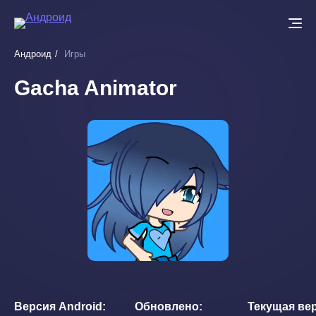
Перейти
к
основному
Андроид
Игры
содержанию
Gacha Animator
Версия Android
Обновлено
Текущая ве