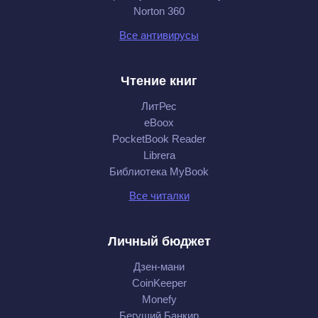
Norton 360
Все антивирусы
Чтение книг
ЛитРес
eBoox
PocketBook Reader
Librera
Библиотека MyBook
Все читалки
Личный бюджет
Дзен-мани
CoinKeeper
Monefy
Бегущий Банкир