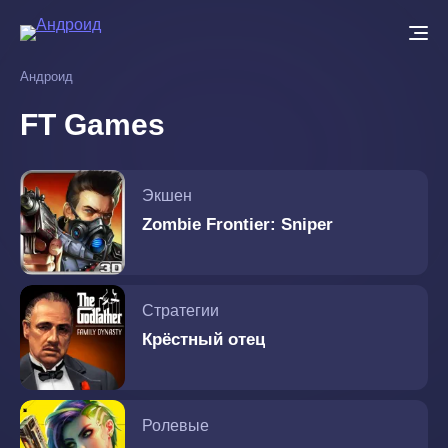
Перейти
к
основному
Андроид
содержанию
FT Games
Экшен
Zombie Frontier: Sniper
Стратегии
Крёстный отец
Ролевые