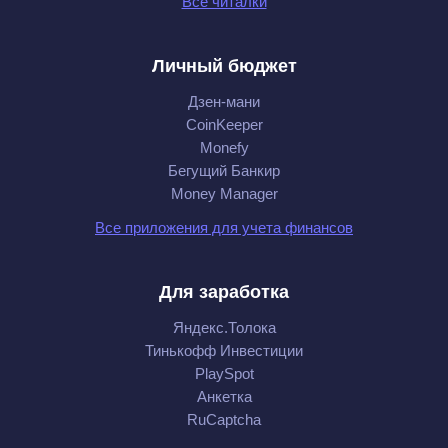
Все читалки
Личный бюджет
Дзен-мани
CoinKeeper
Monefy
Бегущий Банкир
Money Manager
Все приложения для учета финансов
Для заработка
Яндекс.Толока
Тинькофф Инвестиции
PlaySpot
Анкетка
RuCaptcha