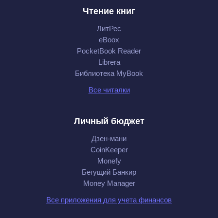
Чтение книг
ЛитРес
eBoox
PocketBook Reader
Librera
Библиотека MyBook
Все читалки
Личный бюджет
Дзен-мани
CoinKeeper
Monefy
Бегущий Банкир
Money Manager
Все приложения для учета финансов