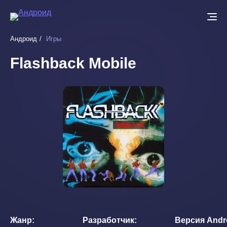
Перейти
к
основному
Андроид
Игры
содержанию
Flashback Mobile
Жанр
Разработчик
Версия Andr