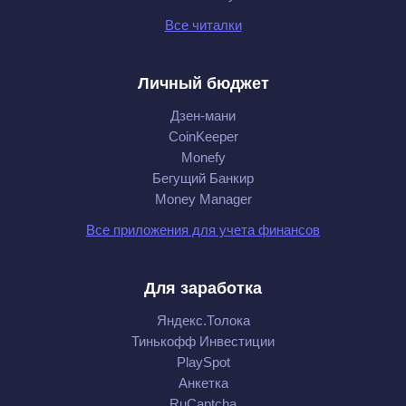
Все читалки
Личный бюджет
Дзен-мани
CoinKeeper
Monefy
Бегущий Банкир
Money Manager
Все приложения для учета финансов
Для заработка
Яндекс.Толока
Тинькофф Инвестиции
PlaySpot
Анкетка
RuCaptcha