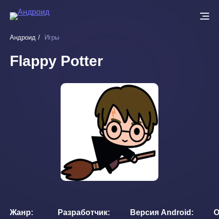
Перейти
к
основному
Андроид
Игры
содержанию
Flappy Potter
Жанр
Разработчик
Версия Android
О