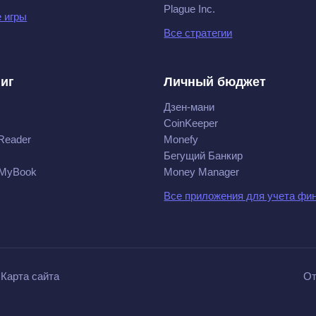
Plague Inc.
 игры
Все стратегии
ниг
Личный бюджет
Дзен-мани
CoinKeeper
Reader
Monefy
Бегущий Банкир
 MyBook
Money Manager
Все приложения для учета фи
Карта сайта
От