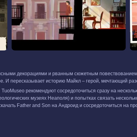
описными декорациями и рванным сюжетным повествованием
е. И пересказывает историю Майкл – герой, мечтающий раз
 TuoMuseo рекомендуют сосредоточиться сразу на нескольк
еологических музеях Неаполя) и попытках связать нескольк
качать Father and Son на Андроид и сосредоточиться на п