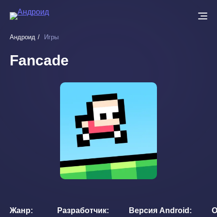
Перейти
к
основному
Андроид
Игры
содержанию
Fancade
Жанр
Разработчик
Версия Android
О