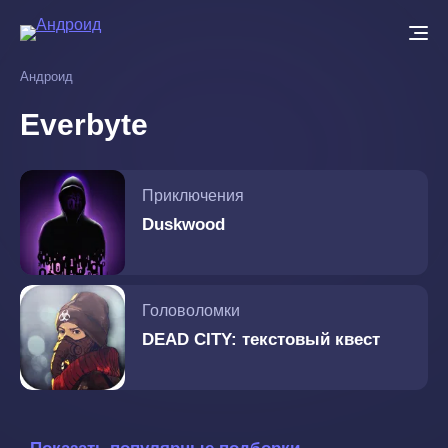
Перейти
к
основному
Андроид
содержанию
Everbyte
Приключения
Duskwood
Головоломки
DEAD CITY: текстовый квест