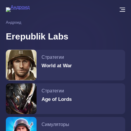
Перейти
к
основному
Андроид
содержанию
Erepublik Labs
Стратегии
World at War
Стратегии
Age of Lords
Симуляторы