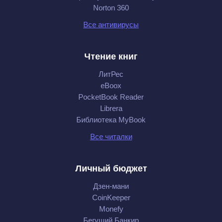
Norton 360
Все антивирусы
Чтение книг
ЛитРес
eBoox
PocketBook Reader
Librera
Библиотека MyBook
Все читалки
Личный бюджет
Дзен-мани
CoinKeeper
Monefy
Бегущий Банкир