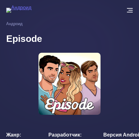
Перейти
к
основному
Андроид
содержанию
Episode
Жанр
Разработчик
Версия Andro