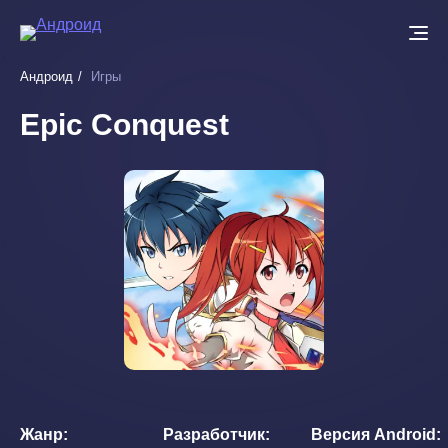
Перейти
к
основному
Андроид
Игры
содержанию
Epic Conquest
Жанр
Разработчик
Версия Android