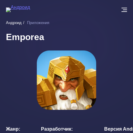
Перейти
к
основному
Андроид
Приложения
содержанию
Emporea
Жанр
Разработчик
Версия And