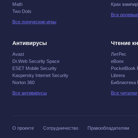
Math
Крах вампир
Two Dots
Все ролевые
Все логические игры
Антивирусы
Чтение к
Avast
ЛитРес
Dr.Web Security Space
eBoox
ESET Mobile Security
PocketBook 
Kaspersky Internet Security
Librera
Norton 360
Библиотека
Все антивирусы
Все читалки
О проекте
Сотрудничество
Правообладателям