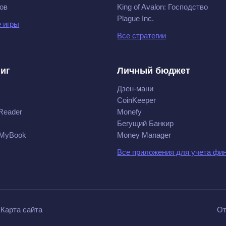
ов
King of Avalon: Господство
Plague Inc.
 игры
Все стратегии
ниг
Личный бюджет
Дзен-мани
CoinKeeper
Reader
Monefy
Бегущий Банкир
 MyBook
Money Manager
Все приложения для учета фи
Карта сайта
От