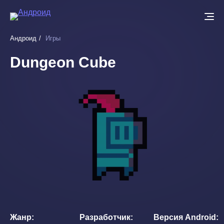
Перейти
к
основному
Андроид
Игры
содержанию
Dungeon Cube
Жанр
Разработчик
Версия Android