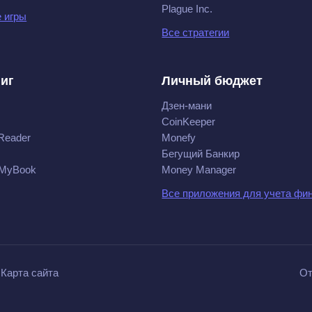
Plague Inc.
 игры
Все стратегии
ниг
Личный бюджет
Дзен-мани
CoinKeeper
Reader
Monefy
Бегущий Банкир
 MyBook
Money Manager
Все приложения для учета фи
Карта сайта
От