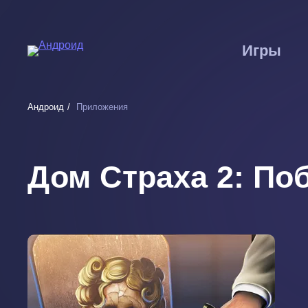
Перейти
к
основному
Игры
содержанию
Андроид
Приложения
Дом Страха 2: По