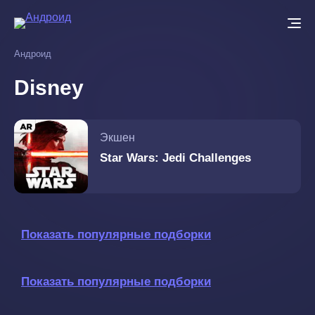
Перейти
к
основному
Андроид
содержанию
Disney
Экшен
Star Wars: Jedi Challenges
Показать популярные подборки
Показать популярные подборки