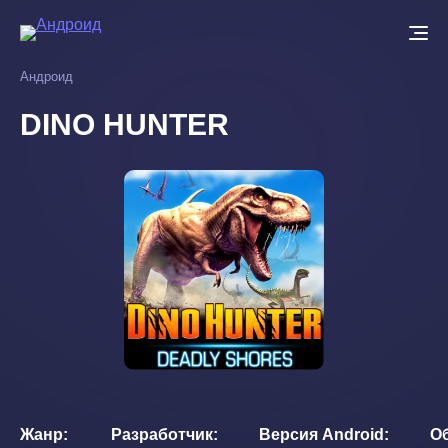
Перейти
к
основному
Андроид
содержанию
DINO HUNTER
Жанр
Разработчик
Версия Android
О