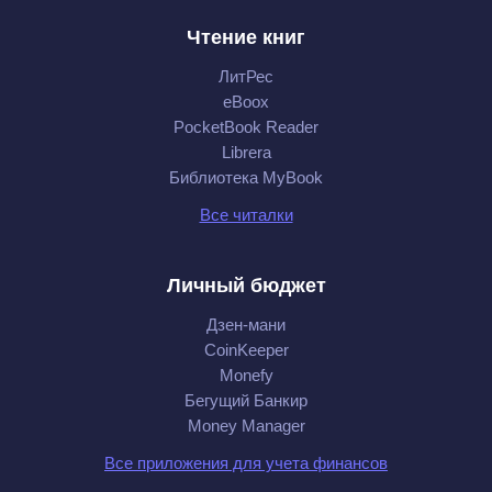
Чтение книг
ЛитРес
eBoox
PocketBook Reader
Librera
Библиотека MyBook
Все читалки
Личный бюджет
Дзен-мани
CoinKeeper
Monefy
Бегущий Банкир
Money Manager
Все приложения для учета финансов