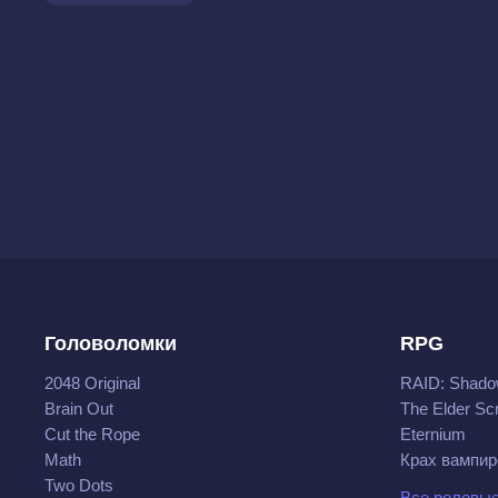
Головоломки
RPG
2048 Original
RAID: Shado
Brain Out
The Elder Scr
Cut the Rope
Eternium
Math
Крах вампир
Two Dots
Все ролевые