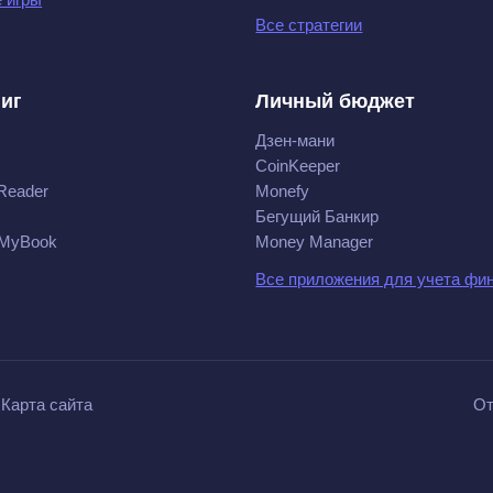
Все стратегии
ниг
Личный бюджет
Дзен-мани
CoinKeeper
Reader
Monefy
Бегущий Банкир
 MyBook
Money Manager
Все приложения для учета фи
Карта сайта
От