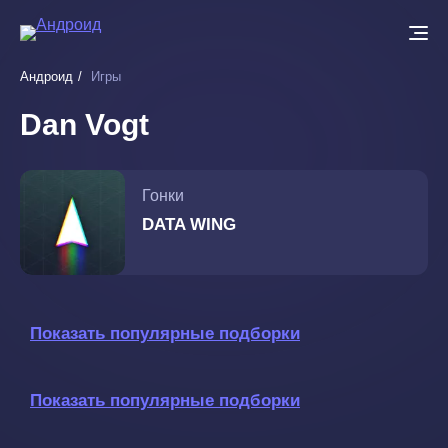
Перейти
к
основному
Андроид
Игры
содержанию
Dan Vogt
Гонки
DATA WING
Показать популярные подборки
Показать популярные подборки