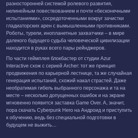
разносторонней системой ролевого развития,
нелинейным повествованием и почти «бесконечными
испытаниями», сосредоточенными вокруг зачистки
гладиаторских арен с вымышленными противниками.
Роботы, турели, инопланетные захватчики – в мире
далекого будущего судьба человеческой цивилизации
находится в руках всего пары рейнджеров.
По части геймплея блокбастер от студии Azur
Interactive схож с серией Archer: тот же принцип
продвижения по карьерной лестнице, та же случайная
генерация испытаний, схожий накал страстей. Даже
необратимая гибель выбранного персонажа и та на
месте – несколько допущенных ошибок и на экране
мгновенно появится заставка Game Over. А, значит,
пора скачать Cyberpunk Hero на Андроид и приступить
к обучению, ведь без специальной подготовки в
будущем не выжить…