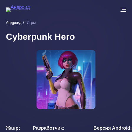
Перейти
к
основному
Андроид
Игры
содержанию
Cyberpunk Hero
Жанр
Разработчик
Версия Android