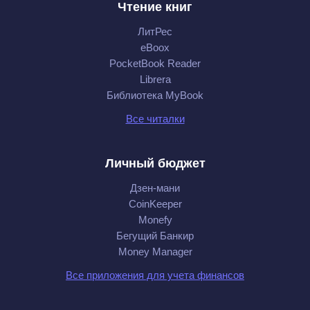
Чтение книг
ЛитРес
eBoox
PocketBook Reader
Librera
Библиотека MyBook
Все читалки
Личный бюджет
Дзен-мани
CoinKeeper
Monefy
Бегущий Банкир
Money Manager
Все приложения для учета финансов