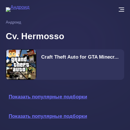
Перейти
к
основному
Андроид
содержанию
Cv. Hermosso
Craft Theft Auto for GTA Minecr...
Показать популярные подборки
Показать популярные подборки