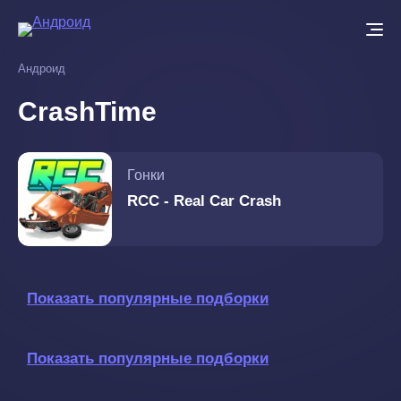
Перейти
к
основному
Андроид
содержанию
CrashTime
Гонки
RCC - Real Car Crash
Показать популярные подборки
Показать популярные подборки